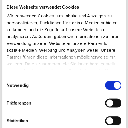
Diese Webseite verwendet Cookies
Seit über 40 Jahren bietet unser Lohnbetrieb seinen Kunden
Wir verwenden Cookies, um Inhalte und Anzeigen zu
überzeugende Leistung, absolute Zuverlässigkeit und eine
personalisieren, Funktionen für soziale Medien anbieten
hohe Schlagkraft in allen Bereichen der modernen
zu können und die Zugriffe auf unsere Website zu
Landwirtschaft. Als landwirtschaftliches
analysieren. Außerdem geben wir Informationen zu Ihrer
Familienunternehmen in der dritten Generation verfügt
Verwendung unserer Website an unsere Partner für
unser Lohnbetrieb über einen reichhaltigen
soziale Medien, Werbung und Analysen weiter. Unsere
Erfahrungsschatz, den wir unseren Kunden gerne zur
Partner führen diese Informationen möglicherweise mit
Verfügung stellen.
weiteren Daten zusammen, die Sie ihnen bereitgestellt
Durch die Bewirtschaftung unseres eigenen
haben oder die sie im Rahmen Ihrer Nutzung der Dienste
landwirtschaftlichen Betriebes wissen wir, was zufriedene
gesammelt haben.
Einwilligungsauswahl
Kunden von uns erwarten: Hohe Flexibilität, fachliche
Notwendig
Kompetenz, zuverlässiger Service und überzeugende
Qualität sind für uns deshalb eine Selbstverständlichkeit.
Präferenzen
Egal für welche Leistung Sie sich entscheiden: Bei unseren
qualifizierten und langjährigen Mitarbeitern sind Ihre
Aufträge immer in den besten Händen. Unser moderner
Statistiken
Maschinenpark garantiert Ihnen termingerechte und